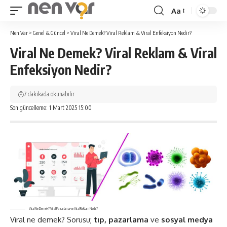
Aa
Yazı
Tipi
Nen Var
>
Genel & Güncel
>
Viral Ne Demek? Viral Reklam & Viral Enfeksiyon Nedir?
Yeniden
Viral Ne Demek? Viral Reklam & Viral
Boyutlandırıcı
Enfeksiyon Nedir?
7 dakikada okunabilir
Son güncelleme: 1 Mart 2025 15:00
Viral Ne Demek? Viral Pazarlama ve Viral Reklam Nedir?
Viral ne demek? Sorusu;
tıp, pazarlama
ve
sosyal medya