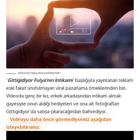
Viral Ne Demek? Viral Pazarlama ve Viral Reklam Nedir?
‘
Gittigidiyor Fulya’nın İntikamı
’ başlığıyla yayınlanan reklam
eski fakat unutulmayan viral pazarlama örneklerinden biri.
Videoda genç bir kız, erkek arkadaşından intikam almak
gayesiyle onun aldığı hediyeleri ve ona ait fotoğrafları
Gittigidiyor’da satışa çıkaracağından bahsediyor.
Videoyu daha önce görmediyseniz aşağıdan
izleyebilirsiniz.