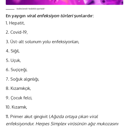
Viral Ne Demek? Viral Enfeksiyon Nedir?
En yaygın
viral enfeksiyon türleri
şunlardır:
Hepatit,
Covid-19,
Üst-alt solunum yolu enfeksiyonları,
Siğil,
Uçuk,
Suçiçeği,
Soğuk algınlığı,
Kızamıkçık,
Çocuk felci,
Kızamık,
Primer akut gingivit (
Ağızda ortaya çıkan viral
enfeksiyondur. Herpes Simplex virüsünün ağız mukozasını