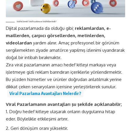
Viral Ne Demek? Viral Pazarlama ve Viral Reklam Nedir?
Dijital pazarlama
da da olduğu gibi;
reklamlardan, e-
maillerden, çarpıcı görsellerden, metinlerden,
videolardan
yardım alınır. Amaç profesyonel bir görünüm
sergilemekten ziyade amatörce yapılmış izlenimi uyandırarak
doğal bir intibah bırakmaktır.
Zira viral pazarlamanın amacı hedef kitleyi markaya veya
işletmeye gizli reklam barındıran içeriklerle yönlendirmektir.
Bu yüzden hizmetler ve ürünler doğrudan anlatılmak yerine
dikkat çeken senaryoların içerisine yerleştirilerek sunulur.
Viral Pazarlama Avantajları Nelerdir?
Viral Pazarlamanın avantajları şu şekilde açıklanabilir;
Doğru hedef kitleye ulaşarak onların duygularına hitap
eder. Böylelikle etkileşimi artırır.
Geri dönüşüm oranı yüksektir.