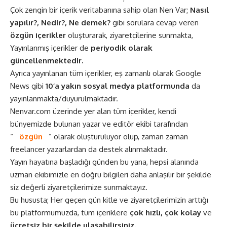
Çok zengin bir içerik veritabanına sahip olan
Nen Var
;
Nasıl
yapılır?, Nedir?, Ne demek?
gibi sorulara cevap veren
özgün içerikler
oluşturarak, ziyaretçilerine sunmakta,
Yayınlanmış içerikler de
periyodik olarak
güncellenmektedir.
Ayrıca yayınlanan tüm içerikler, eş zamanlı olarak
Google
News
gibi
10’a yakın sosyal medya platformunda
da
yayınlanmakta/duyurulmaktadır.
Nenvar.com üzerinde yer alan tüm içerikler, kendi
bünyemizde bulunan yazar ve editör ekibi tarafından
“
özgün
” olarak oluşturuluyor olup, zaman zaman
freelancer yazarlardan da destek alınmaktadır.
Yayın hayatına başladığı günden bu yana, hepsi alanında
uzman ekibimizle en doğru bilgileri daha anlaşılır bir şekilde
siz değerli ziyaretçilerimize sunmaktayız.
Bu hususta; Her geçen gün kitle ve ziyaretçilerimizin arttığı
bu platformumuzda, tüm içeriklere
çok hızlı, çok kolay
ve
ücretsiz bir şekilde ulaşabilirsiniz.