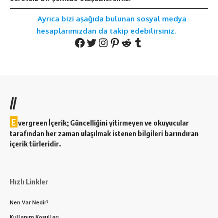
Ayrıca bizi aşağıda bulunan sosyal medya
hesaplarımızdan da takip edebilirsiniz.
Facebook
Twitter
Instagram
Pinterest
Reddit
Tumblr
//
E
vergreen İçerik; Güncelliğini yitirmeyen ve okuyucular
tarafından her zaman ulaşılmak istenen bilgileri barındıran
içerik türleridir.
Hızlı Linkler
Nen Var Nedir?
Kullanım Koşulları