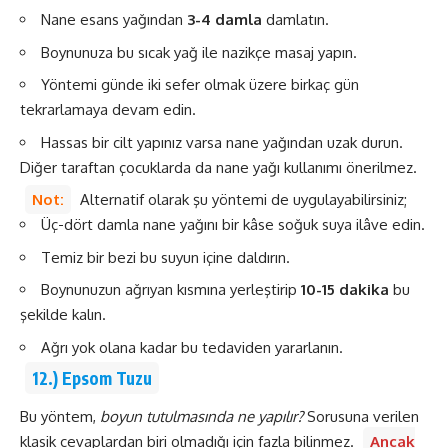
Nane esans yağından
3-4 damla
damlatın.
Boynunuza bu sıcak yağ ile nazikçe masaj yapın.
Yöntemi günde iki sefer olmak üzere birkaç gün
tekrarlamaya devam edin.
Hassas bir cilt yapınız varsa nane yağından uzak durun.
Diğer taraftan çocuklarda da nane yağı kullanımı önerilmez.
Not:
Alternatif olarak şu yöntemi de uygulayabilirsiniz;
Üç-dört damla nane yağını bir kâse soğuk suya ilâve edin.
Temiz bir bezi bu suyun içine daldırın.
Boynunuzun ağrıyan kısmına yerleştirip
10-15 dakika
bu
şekilde kalın.
Ağrı yok olana kadar bu tedaviden yararlanın.
12.) Epsom Tuzu
Bu yöntem,
boyun tutulmasında ne yapılır?
Sorusuna verilen
klasik cevaplardan biri olmadığı için fazla bilinmez.
Ancak