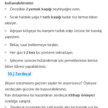
kullanabilirsiniz:
Öncelikle
2 yemek kaşığı
zeytinyağını ısıtın.
Sıcak haldeki yağa
1 tatlı kaşığı
kadar toz kırmızı biber
ekleyin.
Ağrıyan bölgeye bu karışımı tatbik edip üstüne bir bandaj
yapıştırın.
Birkaç saat beklemeye bırakın.
Her gün
1-2 kez
bu yöntemi tekrarlayın.
İyileşme sürecini hızlandırmak için yemeklerinize kırmızı
biber ilâvesi yapabilirsiniz.
10.) Zerdeçal
Boyun tutulmasını geçiren şeyler
mi arıyorsunuz? Öyleyse
zerdeçalin gücüne de başvurabilirsiniz.
Kan dolaşımına hız kazandıran zerdeçal
iltihap önleyici
özelliğe sahiptir.
Zerdeçal tozundan bir tatlı kaşığı alıp bir bardak süt ile