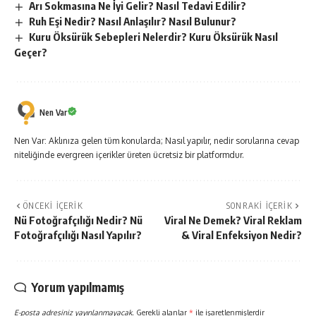
Arı Sokmasına Ne İyi Gelir? Nasıl Tedavi Edilir?
Ruh Eşi Nedir? Nasıl Anlaşılır? Nasıl Bulunur?
Kuru Öksürük Sebepleri Nelerdir? Kuru Öksürük Nasıl
Geçer?
Nen Var
Nen Var: Aklınıza gelen tüm konularda; Nasıl yapılır, nedir sorularına cevap
niteliğinde evergreen içerikler üreten ücretsiz bir platformdur.
ÖNCEKI İÇERIK
SONRAKI İÇERIK
Nü Fotoğrafçılığı Nedir? Nü
Viral Ne Demek? Viral Reklam
Fotoğrafçılığı Nasıl Yapılır?
& Viral Enfeksiyon Nedir?
Yorum yapılmamış
E-posta adresiniz yayınlanmayacak.
Gerekli alanlar
*
ile işaretlenmişlerdir