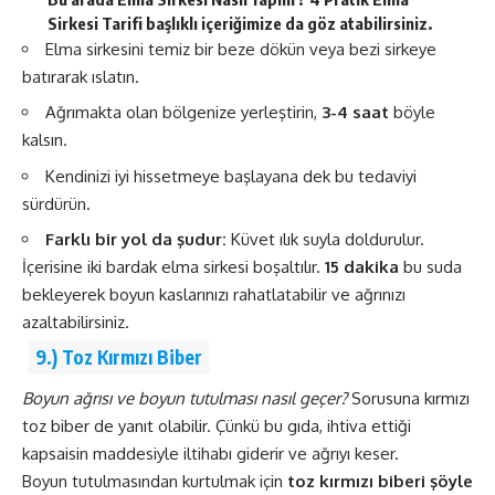
Sirkesi Tarifi
başlıklı içeriğimize da göz atabilirsiniz.
Elma sirkesini temiz bir beze dökün veya bezi sirkeye
batırarak ıslatın.
Ağrımakta olan bölgenize yerleştirin,
3-4 saat
böyle
kalsın.
Kendinizi iyi hissetmeye başlayana dek bu tedaviyi
sürdürün.
Farklı bir yol da şudur:
Küvet ılık suyla doldurulur.
İçerisine iki bardak elma sirkesi boşaltılır.
15 dakika
bu suda
bekleyerek boyun kaslarınızı rahatlatabilir ve ağrınızı
azaltabilirsiniz.
9.) Toz Kırmızı Biber
Boyun ağrısı ve boyun tutulması nasıl geçer?
Sorusuna kırmızı
toz biber de yanıt olabilir. Çünkü bu gıda, ihtiva ettiği
kapsaisin maddesiyle iltihabı giderir ve ağrıyı keser.
Boyun tutulmasından kurtulmak için
toz kırmızı biberi şöyle