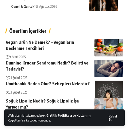
Genel & Güncel
2 Ağustos 2026
Önerilen İçerikler
Vegan Ürün Ne Demek? – Veganların
Beslenme Tercihleri
9 Mart 2025
Dunning Kruger Sendromu Nedir? Belirti ve
Tedavisi?
21 Şubat 2025
Unutkanlık Neden Olur? Sebepleri Nelerdir?
21 Şubat 2025
Soğuk Lipoliz Nedir? Soğuk Lipoliz İşe
Yarıyor mu?
26 Şubat 2025
Web sitemizi ziyaret ederek
Gizlilik Politikası
ve
Kullanım
Kabul
Et
Koşulları
'nı kabul ediyorsunuz.