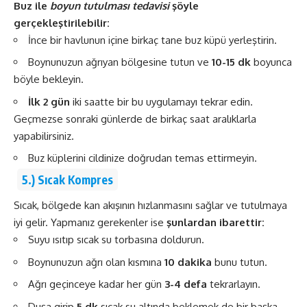
Buz ile
boyun tutulması tedavisi
şöyle
gerçekleştirilebilir:
İnce bir havlunun içine birkaç tane buz küpü yerleştirin.
Boynunuzun ağrıyan bölgesine tutun ve
10-15 dk
boyunca
böyle bekleyin.
İlk 2 gün
iki saatte bir bu uygulamayı tekrar edin.
Geçmezse sonraki günlerde de birkaç saat aralıklarla
yapabilirsiniz.
Buz küplerini cildinize doğrudan temas ettirmeyin.
5.) Sıcak Kompres
Sıcak, bölgede kan akışının hızlanmasını sağlar ve tutulmaya
iyi gelir. Yapmanız gerekenler ise
şunlardan ibarettir:
Suyu ısıtıp sıcak su torbasına doldurun.
Boynunuzun ağrı olan kısmına
10 dakika
bunu tutun.
Ağrı geçinceye kadar her gün
3-4 defa
tekrarlayın.
Duşa girip
5 dk
sıcak su altında beklemek de bir başka