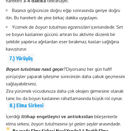
hareketi
3-4 dakika
tekrarlayın.
Başınızı göğsünüze doğru eğip sonrasında geriye doğru
itin. Bu hareketi de yine birkaç dakika uygulayın.
Yüzmek de
boyun tutulması egzersizleri
içerisindedir. Sırt
ve boyun kaslarının gücünü artıran bu aktivite düzenli bir
şekilde yapılırsa ağrılardan eser bırakmaz, kasları sağlığına
kavuşturur.
7.) Yürüyüş
Boyun tutulması nasıl geçer?
Diyorsanız her gün hafif
yürüyüşler yaparak iyileşme sürecinizin daha çabuk geçmesini
sağlayabilirsiniz.
Zira yürümek vücudunuza daha çok oksijen girmesine olanak
tanır, bu da boyun kaslarının rahatlamasında büyük rol oynar.
8.) Elma Sirkesi
İçerdiği
iltihap engelleyici ve antioksidan
bileşenlerle
elma sirkesi,
boyun tutulmasına iyi gelen şeyler
arasındadır.
Bu arada
Elma Sirkesi Nasıl Yapılır? 4 Pratik Elma