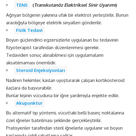
TENS
(
Transkutanöz Elektriksel Sinir Uyarımı
)
Ağrıyan bölgenin yakınına ufak bir elektrot yerleştirilir. Bunun
aracılığıyla bölgeye elektrik sinyalleri gönderilir.
Fizik Tedavi
Boyun güçlendirici egzersizlerle uygulanan bu tedavinin
fizyoterapist tarafından düzenlenmesi gerekir.
Tedaviden sonuç alınabilmesi için uygulamaların
aksatılmaması önemlidir.
Steroid Enjeksiyonları
Nadiren hekimler, kasları uyuşturarak çalışan kortikosteroid
ilaçlara da başvurabilir.
Bunlar kişinin vücuduna bir iğne yardımıyla enjekte edilir.
Akupunktur
Bu alternatif tıp yöntemi, vücuttaki belli basınç noktalarına
özel iğneler batırılması şeklinde gerçekleştirilir.
Pratisyenler tarafından steril iğnelerle uygulanır ve boyun
kaslarında ciddi rahatlama sağlar.