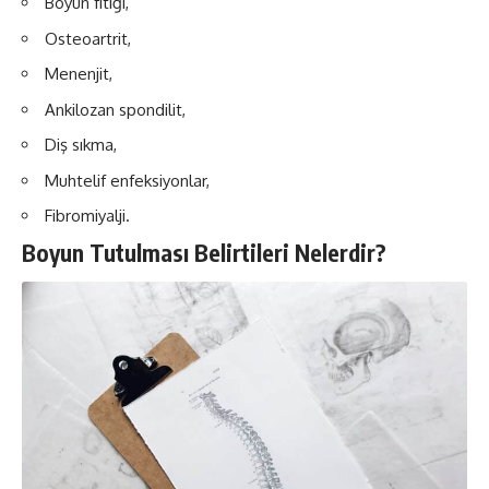
Boyun fıtığı,
Osteoartrit,
Menenjit,
Ankilozan spondilit,
Diş sıkma,
Muhtelif enfeksiyonlar,
Fibromiyalji.
Boyun Tutulması Belirtileri Nelerdir?