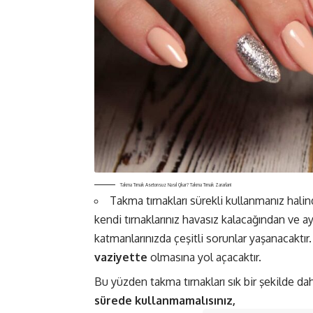
Takma Tırnak Asetonsuz Nasıl Çıkar? Takma Tırnak Zararları!
Takma tırnakları sürekli kullanmanız hali
kendi tırnaklarınız havasız kalacağından ve ay
katmanlarınızda çeşitli sorunlar yaşanacaktır.
vaziyette
olmasına yol açacaktır.
Bu yüzden takma tırnakları sık bir şekilde 
sürede kullanmamalısınız,