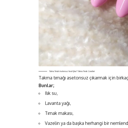
Takma Tırnak Asetonsuz Nasıl Çıkar? Takma Tırnak Zararları!
Takma tırnağı asetonsuz çıkarmak için birk
Bunlar;
Ilık su,
Lavanta yağı,
Tırnak makası,
Vazelin ya da başka herhangi bir nemlendi