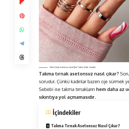
Takma Tırnak Asetonsuz Nasıl Çıkar? Takma Tırnak Zararları!
Takma tırnak asetonsuz nasıl çıkar?
Soru
sorudur. Çünkü kadınlar bazen
oje
sürmek yer
Sebebi ise takma tırnakların
hem daha az uğ
sıkıntıya yol açmamasıdır.
İçindekiler
Takma Tırnak Asetonsuz Nasıl Çıkar?