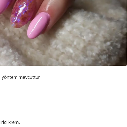
aç yöntem mevcuttur.
rici krem.