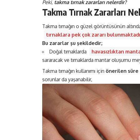
Peki,
takma tırnak zararları nelerdir?
Takma Tırnak Zararları Nel
Takma tırnağın o güzel görüntüsünün altında
tırnaklara pek çok zararı bulunmaktadı
Bu zararlar şu şekildedir;
Doğal tırnaklarda
havasızlıktan mantar
sararacak ve tırnaklarda mantar oluşumu me
Takma tırnağın kullanımı için
önerilen süre 
sorunlar da yaşanabilir,