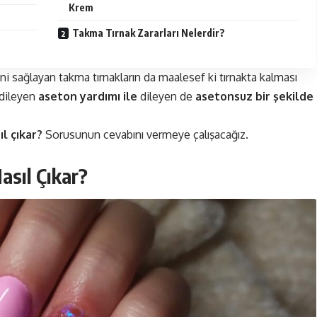
Krem
Takma Tırnak Zararları Nelerdir?
ini sağlayan takma tırnakların da maalesef ki tırnakta kalması
a dileyen
aseton yardımı ile
dileyen de
asetonsuz bir şekilde
l çıkar?
Sorusunun cevabını vermeye çalışacağız.
sıl Çıkar?