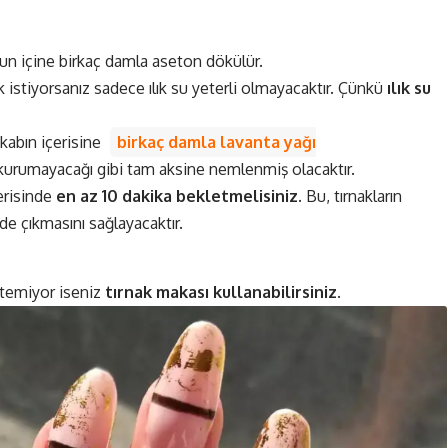
yun içine birkaç damla aseton dökülür.
 istiyorsanız sadece ılık su yeterli olmayacaktır. Çünkü
ılık su
 kabın içerisine
birkaç damla lavanta yağı
z kurumayacağı gibi tam aksine nemlenmiş olacaktır.
çerisinde
en az 10 dakika bekletmelisiniz.
Bu, tırnakların
de çıkmasını sağlayacaktır.
istemiyor iseniz
tırnak makası kullanabilirsiniz.