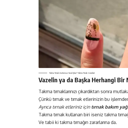
Takma Tırnak Asetonsuz Nasıl Çıkar? Takma Tırnak Zararları!
Vazelin ya da Başka Herhangi Bir
Takma tırnaklarınızı çıkardıktan sonra mutl
Çünkü tırnak ve tırnak etlerinizin bu işlemde
Ayrıca tırnak etleriniz için
tırnak bakım yağı
Takma tırnak kullanan biri iseniz takma tırnağ
Ve tabii ki takma tırnağın zararlarına da.