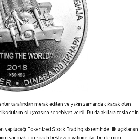
edenler tarafından merak edilen ve yakın zamanda çıkacak olan
dikoduların oluşmasına sebebiyet verdi. Bu da akıllara tesla coin
den yapılacağı Tokenized Stock Trading sisteminde, ilk açıklanan
ırım yapmak için sırada bekleyen yatırımcılar, bu durumu