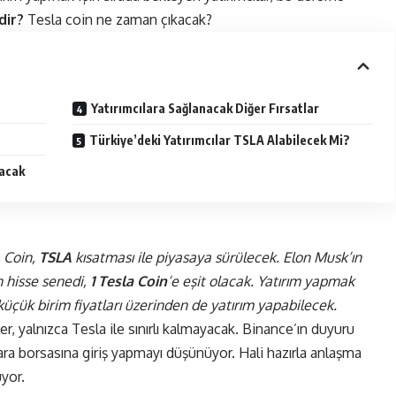
dir?
Tesla coin ne zaman çıkacak?
Yatırımcılara Sağlanacak Diğer Fırsatlar
Türkiye’deki Yatırımcılar TSLA Alabilecek Mi?
kacak
a Coin,
TSLA
kısatması ile piyasaya sürülecek. Elon Musk’ın
an hisse senedi,
1 Tesla Coin
‘e eşit olacak. Yatırım yapmak
küçük birim fiyatları üzerinden de yatırım yapabilecek.
er, yalnızca Tesla ile sınırlı kalmayacak. Binance’ın duyuru
para
borsa
sına giriş yapmayı düşünüyor. Hali hazırla anlaşma
uyor.