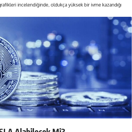
grafikleri incelendiğinde, oldukça yüksek bir ivme kazandığı
TSLA Alabilecek Mi?