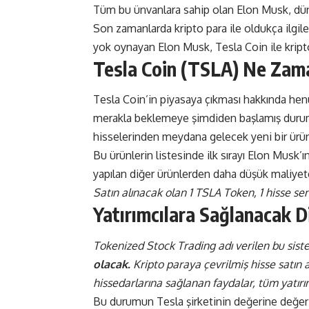
Tüm bu ünvanlara sahip olan Elon Musk, düny
Son zamanlarda
kripto para
ile oldukça ilgi
yok oynayan Elon Musk, Tesla Coin ile kripto p
Tesla Coin (TSLA) Ne Zam
Tesla Coin’in piyasaya çıkması hakkında hen
merakla beklemeye şimdiden başlamış dur
hisselerinden meydana gelecek yeni bir ürün
Bu ürünlerin listesinde ilk sırayı Elon Musk’ın
yapılan diğer ürünlerden daha düşük maliyete 
Satın alınacak olan 1 TSLA Token, 1 hisse se
Yatırımcılara Sağlanacak Di
Tokenized Stock Trading adı verilen bu sist
olacak.
Kripto paraya çevrilmiş hisse satın a
hissedarlarına sağlanan faydalar, tüm yatır
Bu durumun Tesla şirketinin değerine değer 