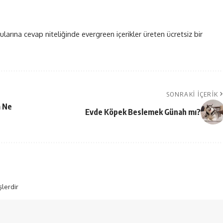
ularına cevap niteliğinde evergreen içerikler üreten ücretsiz bir
SONRAKI İÇERIK
a Ne
Evde Köpek Beslemek Günah mı?
şlerdir