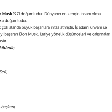
n Musk
1971 doğumludur. Dünyanın en zengin insanı olma
ka
doğumludur.
 çok alanda büyük başarılara imza atmıştır. İş adamı ünvanı ile
yi başaran Elon Musk, ileriye yönelik düşünceleri ve çalışmaları
ştır.
ildedir;
efi,
-başkanı,