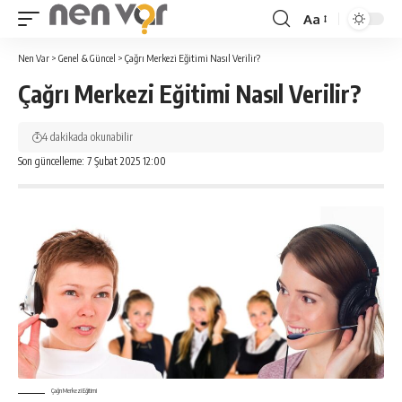
Aa
Yazı
Tipi
Nen Var
>
Genel & Güncel
>
Çağrı Merkezi Eğitimi Nasıl Verilir?
Yeniden
Çağrı Merkezi Eğitimi Nasıl Verilir?
Boyutlandırıcı
4 dakikada okunabilir
Son güncelleme: 7 Şubat 2025 12:00
Çağrı Merkezi Eğitimi