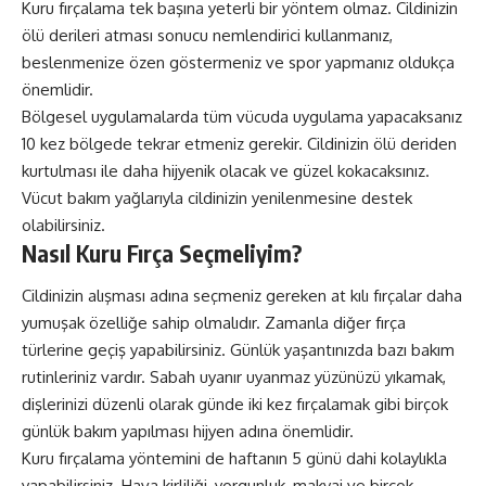
Kuru fırçalama tek başına yeterli bir yöntem olmaz. Cildinizin
ölü derileri atması sonucu nemlendirici kullanmanız,
beslenmenize özen göstermeniz ve spor yapmanız oldukça
önemlidir.
Bölgesel uygulamalarda tüm vücuda uygulama yapacaksanız
10 kez bölgede tekrar etmeniz gerekir. Cildinizin ölü deriden
kurtulması ile daha hijyenik olacak ve güzel kokacaksınız.
Vücut bakım yağlarıyla cildinizin yenilenmesine destek
olabilirsiniz.
Nasıl Kuru Fırça Seçmeliyim?
Cildinizin alışması adına seçmeniz gereken at kılı fırçalar daha
yumuşak özelliğe sahip olmalıdır. Zamanla diğer fırça
türlerine geçiş yapabilirsiniz. Günlük yaşantınızda bazı bakım
rutinleriniz vardır. Sabah uyanır uyanmaz yüzünüzü yıkamak,
dişlerinizi düzenli olarak günde iki kez fırçalamak gibi birçok
günlük bakım yapılması hijyen adına önemlidir.
Kuru fırçalama yöntemini de haftanın 5 günü dahi kolaylıkla
yapabilirsiniz. Hava kirliliği, yorgunluk, makyaj ve birçok