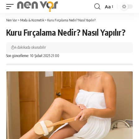
Aa
Yazı
Tipi
Nen Var
>
Moda & Kozmetik
>
Kuru Fırçalama Nedir? Nasıl Yapılır?
Yeniden
Kuru Fırçalama Nedir? Nasıl Yapılır?
Boyutlandırıcı
4 dakikada okunabilir
Son güncelleme: 10 Şubat 2025 21:00