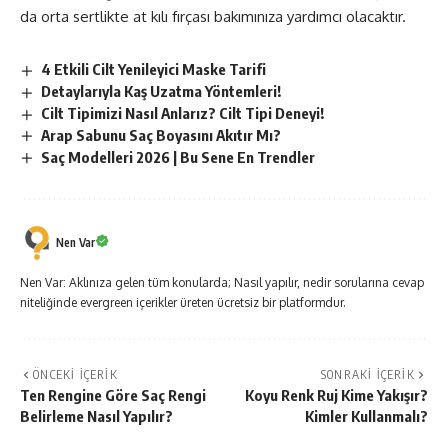
da orta sertlikte at kılı fırçası bakımınıza yardımcı olacaktır.
4 Etkili Cilt Yenileyici Maske Tarifi
Detaylarıyla Kaş Uzatma Yöntemleri!
Cilt Tipimizi Nasıl Anlarız? Cilt Tipi Deneyi!
Arap Sabunu Saç Boyasını Akıtır Mı?
Saç Modelleri 2026 | Bu Sene En Trendler
Nen Var
Nen Var: Aklınıza gelen tüm konularda; Nasıl yapılır, nedir sorularına cevap
niteliğinde evergreen içerikler üreten ücretsiz bir platformdur.
ÖNCEKI İÇERIK
SONRAKI İÇERIK
Ten Rengine Göre Saç Rengi
Koyu Renk Ruj Kime Yakışır?
Belirleme Nasıl Yapılır?
Kimler Kullanmalı?