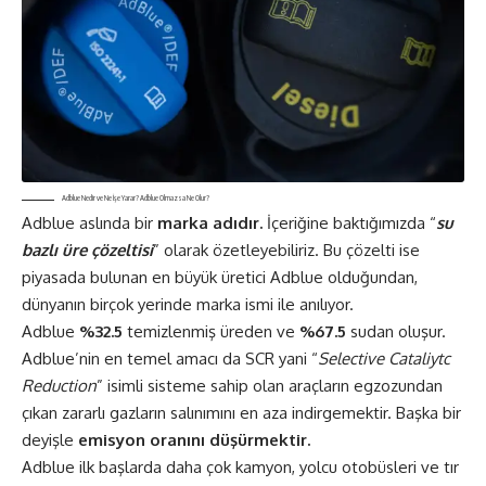
Adblue Nedir ve Ne İşe Yarar? Adblue Olmazsa Ne Olur?
Adblue aslında bir
marka adıdır.
İçeriğine baktığımızda “
su
bazlı üre çözeltisi
” olarak özetleyebiliriz. Bu çözelti ise
piyasada bulunan en büyük üretici Adblue olduğundan,
dünyanın birçok yerinde marka ismi ile anılıyor.
Adblue
%32.5
temizlenmiş üreden ve
%67.5
sudan oluşur.
Adblue’nin en temel amacı da SCR yani “
Selective Cataliytc
Reduction
” isimli sisteme sahip olan araçların egzozundan
çıkan zararlı gazların salınımını en aza indirgemektir. Başka bir
deyişle
emisyon oranını düşürmektir.
Adblue ilk başlarda daha çok kamyon, yolcu otobüsleri ve tır