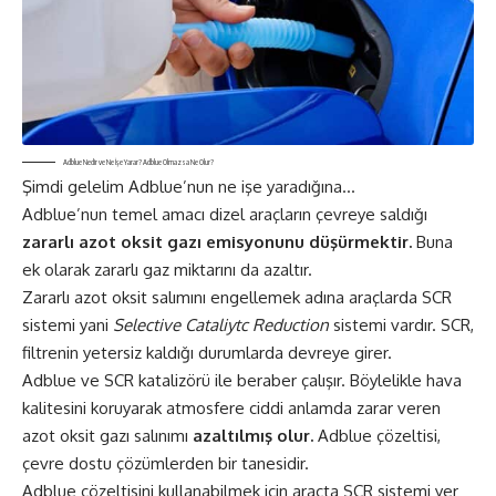
Adblue Nedir ve Ne İşe Yarar? Adblue Olmazsa Ne Olur?
Şimdi gelelim Adblue’nun ne işe yaradığına…
Adblue’nun temel amacı dizel araçların çevreye saldığı
zararlı azot oksit gazı emisyonunu düşürmektir.
Buna
ek olarak zararlı gaz miktarını da azaltır.
Zararlı azot oksit salımını engellemek adına araçlarda SCR
sistemi yani
Selective Cataliytc Reduction
sistemi vardır. SCR,
filtrenin yetersiz kaldığı durumlarda devreye girer.
Adblue ve SCR katalizörü ile beraber çalışır. Böylelikle hava
kalitesini koruyarak atmosfere ciddi anlamda zarar veren
azot oksit gazı salınımı
azaltılmış olur.
Adblue çözeltisi,
çevre dostu çözümlerden bir tanesidir.
Adblue çözeltisini kullanabilmek için araçta SCR sistemi yer