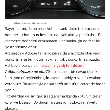
Adblue Nedir ve Ne İşe Yarar? Adblue Olmazsa Ne Olur?
Şayet aracınızda bulunan Adblue tankı dolar ise aracınızla
beraber
10 bin ila 15 km
arasında yolculuk yapabilirsiniz. Bu
kilometre değerleri ortalamadır. Her marka için de farklılık
gösterebilmektedir.
Aracınızdaki Adblue tankı boşalırsa da aracınızda olan yakıt
püskürtme sistemi otomatikman yakıt püskürtmeyi azaltır.
Hal böyle olunca da
aracınız çekişten düşer.
Adblue olmazsa ne olur?
Sorusuna net bir cevap olarak
“emisyon düzeylerinin aşılmasına sebebiyet verir” cevabını
verebiliriz. Bu aşılmayla da katalizör kısa süre içerisinde hasar
görür.
Filtrelerden de sıvı geçişi sağlanamadığından ötürü filtreler
kurur ve büzüşür. Bu durum aracınız için oldukça maliyetli
olacaktır.