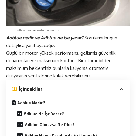
Adblue Nedir ve Ne İşe Yarar? Adblue Olmazsa Ne Olur?
Adblue nedir ve Adblue ne işe yarar?
Sorularını bugün
detaylıca yanıtlayacağız.
Güçlü bir motor, yüksek performans, gelişmiş güvenlik
donanımları ve maksimum konfor… Bir
otomobil
den
maksimum beklentiniz bunlarla kalıyorsa otomotiv
dünyasının yeniliklerine kulak verebilirsiniz.
İçindekiler
Adblue Nedir?
Adblue Ne İşe Yarar?
Adblue Olmazsa Ne Olur?
Adblue Hangi Koşullarda Saklanmalı?