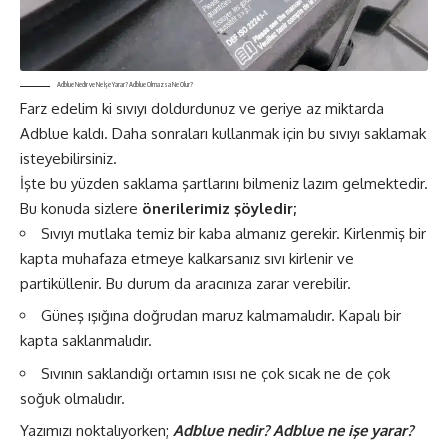
Adblue Nedir ve Ne İşe Yarar? Adblue Olmazsa Ne Olur?
Farz edelim ki sıvıyı doldurdunuz ve geriye az miktarda
Adblue kaldı. Daha sonraları kullanmak için bu sıvıyı saklamak
isteyebilirsiniz.
İşte bu yüzden saklama şartlarını bilmeniz lazım gelmektedir.
Bu konuda sizlere
önerilerimiz şöyledir;
Sıvıyı mutlaka temiz bir kaba almanız gerekir. Kirlenmiş bir
kapta muhafaza etmeye kalkarsanız sıvı kirlenir ve
partiküllenir. Bu durum da aracınıza zarar verebilir.
Güneş ışığına doğrudan maruz kalmamalıdır. Kapalı bir
kapta saklanmalıdır.
Sıvının saklandığı ortamın ısısı ne çok sıcak ne de çok
soğuk olmalıdır.
Yazımızı noktalıyorken;
Adblue nedir? Adblue ne işe yarar?