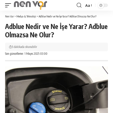
Aa
Yazı
Tipi
Nen Var
>
Medya & Teknoloji
>
Adblue Nedir ve Ne İşe Yarar? Adblue Olmazsa Ne Olur?
Yeniden
Adblue Nedir ve Ne İşe Yarar? Adblue
Boyutlandırıcı
Olmazsa Ne Olur?
5 dakikada okunabilir
Son güncelleme: 1 Mayıs 2025 03:00