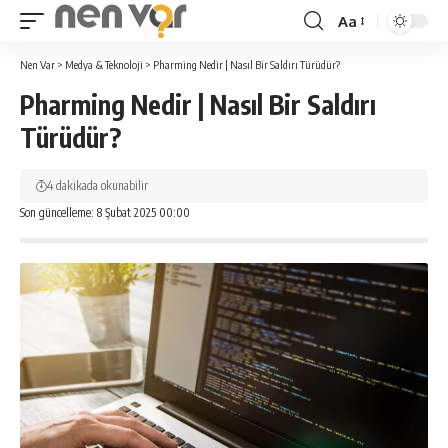
Aa
Yazı
Tipi
Nen Var
>
Medya & Teknoloji
>
Pharming Nedir | Nasıl Bir Saldırı Türüdür?
Yeniden
Pharming Nedir | Nasıl Bir Saldırı
Boyutlandırıcı
Türüdür?
4 dakikada okunabilir
Son güncelleme: 8 Şubat 2025 00:00