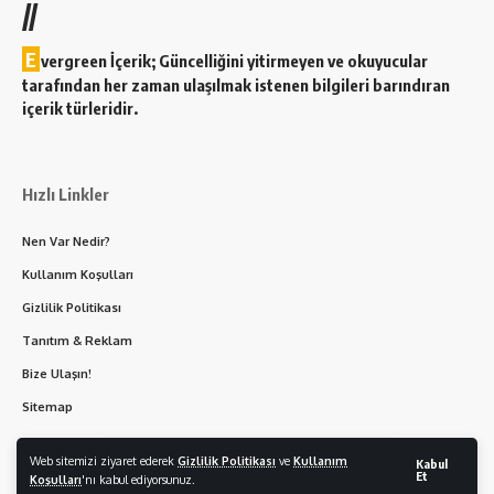
//
E
vergreen İçerik; Güncelliğini yitirmeyen ve okuyucular
tarafından her zaman ulaşılmak istenen bilgileri barındıran
içerik türleridir.
Hızlı Linkler
Nen Var Nedir?
Kullanım Koşulları
Gizlilik Politikası
Tanıtım & Reklam
Bize Ulaşın!
Sitemap
Web sitemizi ziyaret ederek
Gizlilik Politikası
ve
Kullanım
Kabul
Et
Koşulları
'nı kabul ediyorsunuz.
© 2026 | Nen Var - Her Hakkı Saklıdır. |
Rotamız Yok