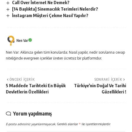
Call Over İnternet Ne Demek?
[14 Başlıkta] Sinemacılık Terimleri Nelerdir?
İnstagram Müşteri Çekme Nasıl Yapılır?
Nen Var
Nen Var: Aklınıza gelen tüm konularda; Nasıl yapılır, nedir sorularına cevap
niteliğinde evergreen içerikler üreten ücretsiz bir platformdur.
ÖNCEKI İÇERIK
SONRAKI İÇERIK
5 Maddede Tarihteki En Büyük
Türkiye’nin Doğal Ve Tarihi
Devletlerin Özellikleri
Güzellikleri !
Yorum yapılmamış
E-posta adresiniz yayınlanmayacak.
Gerekli alanlar
*
ile işaretlenmişlerdir