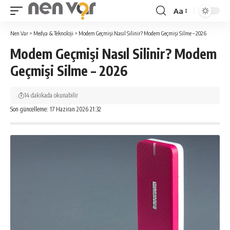
Aa
Yazı
Tipi
Nen Var
>
Medya & Teknoloji
>
Modem Geçmişi Nasıl Silinir? Modem Geçmişi Silme – 2026
Yeniden
Modem Geçmişi Nasıl Silinir? Modem
Boyutlandırıcı
Geçmişi Silme – 2026
14 dakikada okunabilir
Son güncelleme: 17 Haziran 2026 21:32