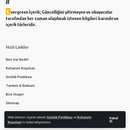
//
E
vergreen İçerik; Güncelliğini yitirmeyen ve okuyucular
tarafından her zaman ulaşılmak istenen bilgileri barındıran
içerik türleridir.
Hızlı Linkler
Nen Var Nedir?
Kullanım Koşulları
Gizlilik Politikası
Tanıtım & Reklam
Bize Ulaşın!
Sitemap
Web sitemizi ziyaret ederek
Gizlilik Politikası
ve
Kullanım
Kabul
Et
Koşulları
'nı kabul ediyorsunuz.
© 2026 | Nen Var - Her Hakkı Saklıdır. |
Rotamız Yok