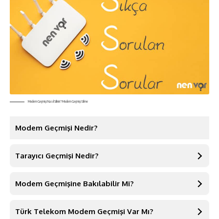
Modem Geçmişi Nasıl Silinir? Modem Geçmişi Silme
Modem Geçmişi Nedir?
Modem geçmişi;
Bağlı bulunan cihazlara atanan IP
Tarayıcı Geçmişi Nedir?
adresleri ve cihazların benzersiz kimliği olan MAC
adresleri gibi bilgilerin kaydedildiği bir Log tutma
işlemidir.
Modem Geçmişine Bakılabilir Mi?
Türk Telekom Modem Geçmişi Var Mı?