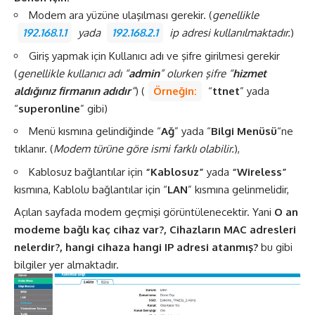
Modem ara yüzüne ulaşılması gerekir. (
genellikle
192.168.1.1
yada
192.168.2.1
ip adresi kullanılmaktadır.
)
Giriş yapmak için Kullanıcı adı ve şifre girilmesi gerekir
(
genellikle kullanıcı adı “
admin
” olurken şifre “
hizmet
aldığınız firmanın adıdır
“
) (
Örneğin:
“
ttnet
” yada
“
superonline
” gibi)
Menü kısmına gelindiğinde “
Ağ
” yada “
Bilgi Menüsü
“ne
tıklanır. (
Modem türüne göre ismi farklı olabilir.
),
Kablosuz bağlantılar için
“Kablosuz”
yada
“Wireless”
kısmına, Kablolu bağlantılar için “
LAN
” kısmına gelinmelidir,
Açılan sayfada modem geçmişi görüntülenecektir. Yani
O an
modeme bağlı kaç cihaz var?, Cihazların
MAC adresleri
nelerdir?, hangi cihaza hangi IP adresi atanmış?
bu gibi
bilgiler yer almaktadır.