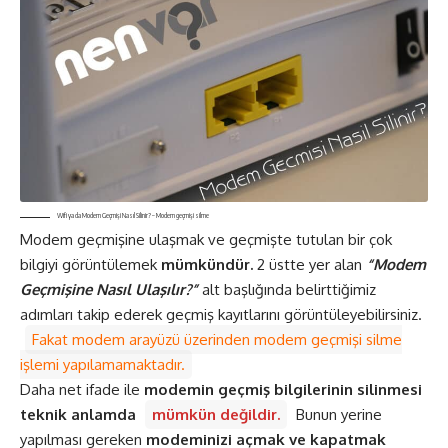
Wifi ya da Modem Geçmişi Nasıl Silinir? – Modem geçmişi silme
Modem geçmişine ulaşmak ve geçmişte tutulan bir çok
bilgiyi görüntülemek
mümkündür.
2 üstte yer alan
“Modem
Geçmişine Nasıl Ulaşılır?”
alt başlığında belirttiğimiz
adımları takip ederek geçmiş kayıtlarını görüntüleyebilirsiniz.
Fakat modem arayüzü üzerinden modem geçmişi silme
işlemi yapılamamaktadır.
Daha net ifade ile
modemin geçmiş bilgilerinin silinmesi
teknik anlamda
mümkün değildir.
Bunun yerine
yapılması gereken
modeminizi açmak ve kapatmak