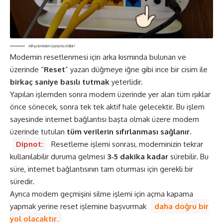
Wifi ya da Modem Geçmişi Nasıl Silinir?
Modemin resetlenmesi için arka kısmında bulunan ve
üzerinde “
Reset
” yazan düğmeye iğne gibi ince bir cisim ile
birkaç saniye basılı tutmak
yeterlidir.
Yapılan işlemden sonra modem üzerinde yer alan tüm ışıklar
önce sönecek, sonra tek tek aktif hale gelecektir. Bu işlem
sayesinde internet bağlantısı başta olmak üzere modem
üzerinde tutulan
tüm verilerin sıfırlanması sağlanır.
Dipnot:
Resetleme işlemi sonrası, modeminizin tekrar
kullanılabilir duruma gelmesi
3-5 dakika kadar
sürebilir. Bu
süre, internet bağlantısının tam oturması için gerekli bir
süredir.
Ayrıca modem geçmişini silme işlemi için açma kapama
yapmak yerine reset işlemine başvurmak
daha doğru bir
yol olacaktır.