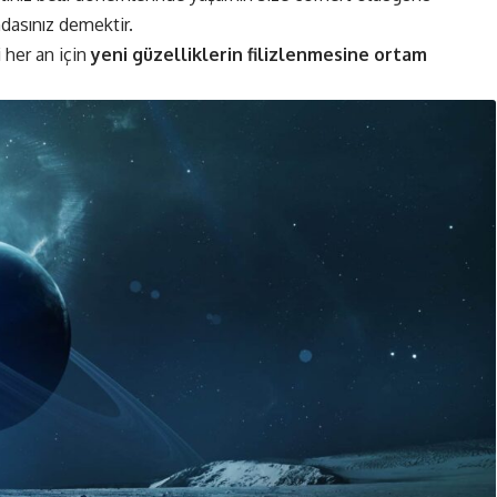
ndasınız demektir.
 her an için
yeni güzelliklerin filizlenmesine ortam