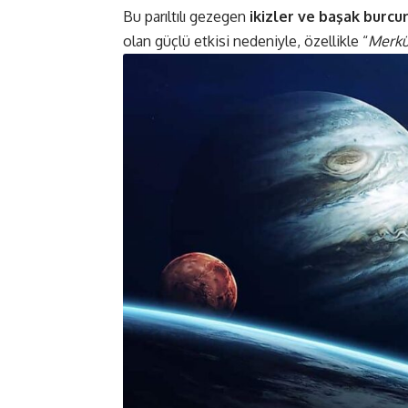
Bu parıltılı gezegen
ikizler ve başak burcu
olan güçlü etkisi nedeniyle, özellikle “
Merkür