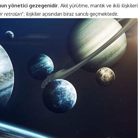
nun yönetici gezegenidir.
Akıl yürütme, mantık ve ikili ilişkileri
 retroları
“; ilişkiler açısından biraz sancılı geçmektedir.