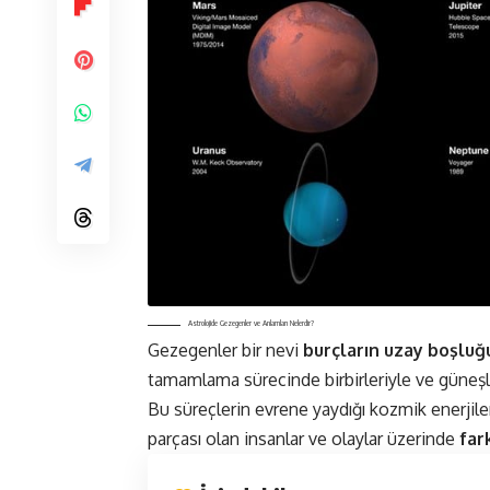
Astrolojide Gezegenler ve Anlamları Nelerdir?
Gezegenler bir nevi
burçların uzay boşluğ
tamamlama sürecinde birbirleriyle ve güneşle b
Bu süreçlerin evrene yaydığı kozmik enerjiler ar
parçası olan insanlar ve olaylar üzerinde
far