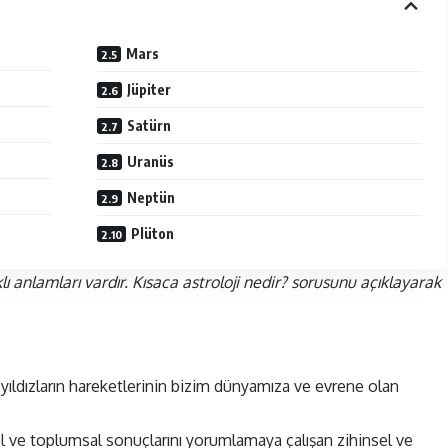
Mars
Jüpiter
Satürn
Uranüs
Neptün
Plüton
ı anlamları vardır. Kısaca astroloji nedir? sorusunu açıklayarak
ıldızların hareketlerinin bizim dünyamıza ve evrene olan
el ve toplumsal sonuçlarını yorumlamaya çalışan zihinsel ve