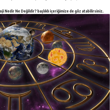
oji Nedir Ne Değildir?
başlıklı içeriğimize de göz atabilirsiniz.