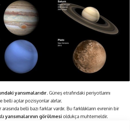
undaki yansımalarıdır.
Güneş etrafındaki periyotlarını
elli açılar pozisyonlar alırlar.
asında belli bazı farklar vardır. Bu farklılıkların evrenin bir
klı yansımalarının görülmesi
oldukça muhtemeldir.