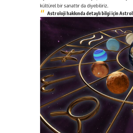
kültürel bir sanattır da diyebiliriz.
Astroloji hakkında detaylı bilgi için
Astrol