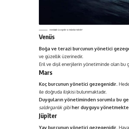
Astrolojide Gezegenler ve Anlamları Nelerdir?
Venüs
Boğa ve terazi burcunun yönetici gezege
ve güzellik üzerinedir.
Eril ve dişil enerjilerin yönetiminde olan b
Mars
Koç burcunun yönetici gezegenidir.
Hede
ile doğruda ilişkisi bulunmaktadır.
Duyguların yönetiminden sorumlu bu g
saldırganlık gibi
her duyguyu yönetmekted
Jüpiter
Yay burcunun yönetici gezegenidir.
Haya