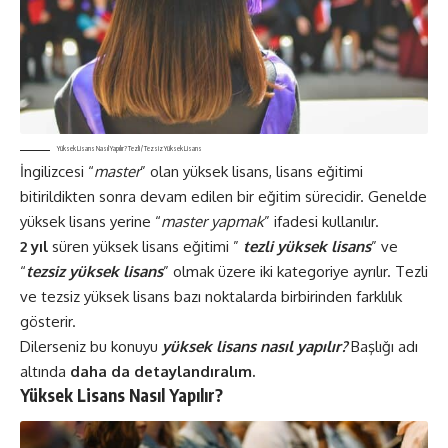
Yüksek Lisans Nasıl Yapılır? Tezli / Tezsiz Yüksek Lisans
İngilizcesi “
master
” olan yüksek lisans, lisans eğitimi
bitirildikten sonra devam edilen bir eğitim sürecidir. Genelde
yüksek lisans yerine “
master yapmak
” ifadesi kullanılır.
2 yıl
süren yüksek lisans eğitimi ”
tezli yüksek lisans
” ve
“
tezsiz yüksek lisans
” olmak üzere iki kategoriye ayrılır. Tezli
ve tezsiz yüksek lisans bazı noktalarda birbirinden farklılık
gösterir.
Dilerseniz bu konuyu
yüksek lisans nasıl yapılır?
Başlığı adı
altında
daha da detaylandıralım.
Yüksek Lisans Nasıl Yapılır?