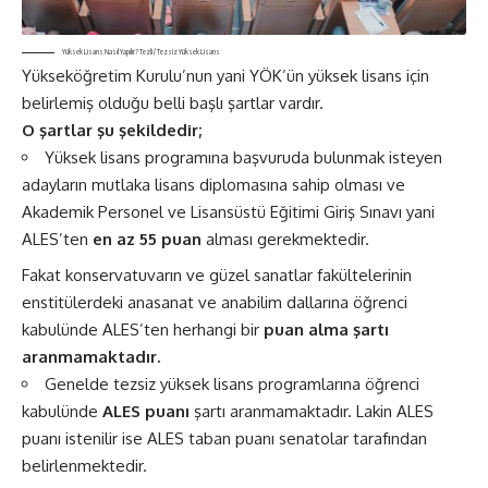
Yüksek Lisans Nasıl Yapılır? Tezli / Tezsiz Yüksek Lisans
Yükseköğretim Kurulu’nun yani YÖK’ün yüksek lisans için
belirlemiş olduğu belli başlı şartlar vardır.
O şartlar şu şekildedir;
Yüksek lisans programına başvuruda bulunmak isteyen
adayların mutlaka lisans diplomasına sahip olması ve
Akademik Personel ve Lisansüstü Eğitimi Giriş Sınavı yani
ALES’ten
en az 55 puan
alması gerekmektedir.
Fakat konservatuvarın ve güzel sanatlar fakültelerinin
enstitülerdeki anasanat ve anabilim dallarına öğrenci
kabulünde ALES’ten herhangi bir
puan alma şartı
aranmamaktadır.
Genelde tezsiz yüksek lisans programlarına öğrenci
kabulünde
ALES puanı
şartı aranmamaktadır. Lakin ALES
puanı istenilir ise ALES taban puanı senatolar tarafından
belirlenmektedir.