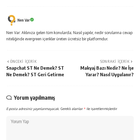
Nen Var
Nen Var: Aklınıza gelen tüm konularda; Nasıl yapılır, nedir sorularına cevap
niteliğinde evergreen içerikler üreten ücretsiz bir platformdur.
ÖNCEKI İÇERIK
SONRAKI İÇERIK
Snapchat ST Ne Demek? ST
Makyaj Bazı Nedir? Ne İşe
Ne Demek? ST Geri Getirme
Yarar? Nasıl Uygulanır?
Yorum yapılmamış
E-posta adresiniz yayınlanmayacak.
Gerekli alanlar
*
ile işaretlenmişlerdir