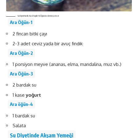
Su Diyeti Nedir, Nasıl Yapılır? 8 Öğün Beslenme Listesi!
Ara Öğün-1
2 fincan bitki çayı
2-3 adet ceviz yada bir avuç fındık
Ara Öğün-2
1 porsiyon meyve (ananas, elma, mandalina, muz vb.)
Ara Öğün-3
2 bardak su
1 kase
yoğurt
Ara öğün-4
1 bardak su
Salata
Su Diyetinde Akşam Yemeği