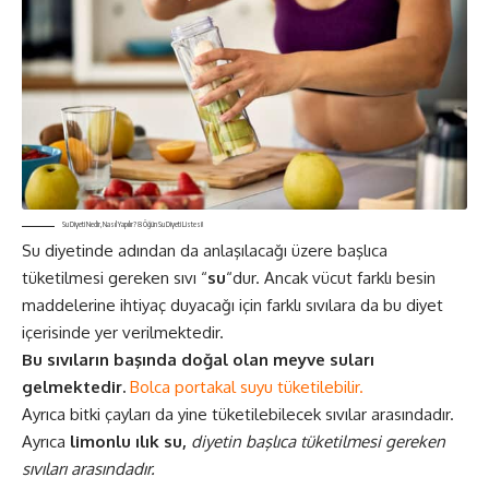
Su Diyeti Nedir, Nasıl Yapılır? 8 Öğün Su Diyeti Listesi!
Su diyetinde adından da anlaşılacağı üzere başlıca
tüketilmesi gereken sıvı “
su
“dur. Ancak vücut farklı besin
maddelerine ihtiyaç duyacağı için farklı sıvılara da bu diyet
içerisinde yer verilmektedir.
Bu sıvıların başında doğal olan meyve suları
gelmektedir.
Bolca portakal suyu tüketilebilir.
Ayrıca bitki çayları da yine tüketilebilecek sıvılar arasındadır.
Ayrıca
limonlu ılık su,
diyetin başlıca tüketilmesi gereken
sıvıları arasındadır.