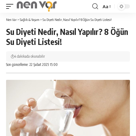
Aa
Yazı
Tipi
Nen Var
>
Sağlık & Yaşam
>
Su Diyeti Nedir, Nasıl Yapılır? 8 Öğün Su Diyeti Listesi!
Yeniden
Su Diyeti Nedir, Nasıl Yapılır? 8 Öğün
Boyutlandırıcı
Su Diyeti Listesi!
4 dakikada okunabilir
Son güncelleme: 22 Şubat 2025 15:00