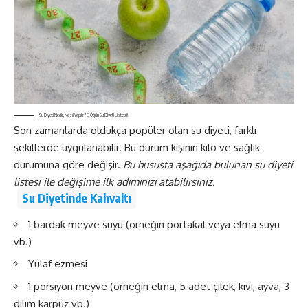
Su Diyeti Nedir, Nasıl Yapılır? 8 Öğün Su Diyeti Listesi!
Son zamanlarda oldukça popüler olan su diyeti, farklı
şekillerde uygulanabilir. Bu durum kişinin kilo ve sağlık
durumuna göre değişir.
Bu hususta aşağıda bulunan su diyeti
listesi ile değişime ilk adımınızı atabilirsiniz.
Su Diyetinde Kahvaltı
1 bardak meyve suyu (örneğin portakal veya elma suyu
vb.)
Yulaf ezmesi
1 porsiyon meyve (örneğin elma, 5 adet çilek, kivi, ayva, 3
dilim karpuz vb.)