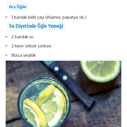
Ara Öğün
1 bardak bitki çayı (ıhlamur, papatya vb.)
Su Diyetinde Öğle Yemeği
2 bardak su
2 kase sebze çorbası
Bolca yeşillik