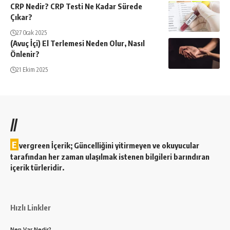
CRP Nedir? CRP Testi Ne Kadar Sürede
Çıkar?
27 Ocak 2025
(Avuç İçi) El Terlemesi Neden Olur, Nasıl
Önlenir?
21 Ekim 2025
//
E
vergreen İçerik; Güncelliğini yitirmeyen ve okuyucular
tarafından her zaman ulaşılmak istenen bilgileri barındıran
içerik türleridir.
Hızlı Linkler
Nen Var Nedir?