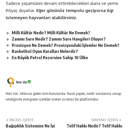
Sadece yaşamlarını devam ettirebilecekleri alana ve yeme
ihtiyaç duyarlar.
Eğer gününüz tempolu geçiyorsa ilgi
istemeyen hayvanları alabilirsiniz.
Milli Kültür Nedir? Milli Kültür Ne Demek?
Zammı Sure Nedir? Zammı Sure Hangileri Oluyor?
Provizyon Ne Demek? Provizyondaki İşlemler Ne Demek?
Basketbol Oyun Kuralları Nelerdir?
En Büyük Petrol Rezervine Sahip 10 Ülke
Nen Var
Nen Var: Aklınıza gelen tüm konularda; Nasıl yapılır, nedir sorularına cevap
niteliğinde evergreen içerikler üreten ücretsiz bir platformdur.
ÖNCEKI İÇERIK
SONRAKI İÇERIK
Bağışıklık Sistemine Ne İyi
Telif Hakkı Nedir? Telif Hakkı