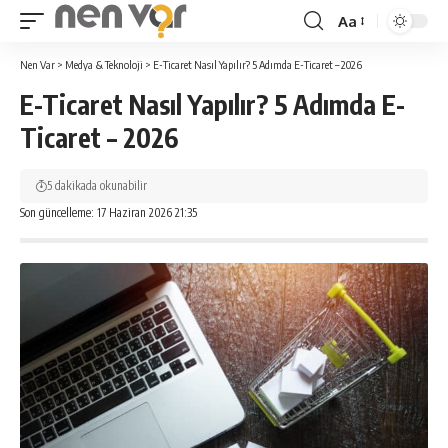
Aa
Yazı
Tipi
Nen Var
>
Medya & Teknoloji
>
E-Ticaret Nasıl Yapılır? 5 Adımda E-Ticaret – 2026
Yeniden
E-Ticaret Nasıl Yapılır? 5 Adımda E-
Boyutlandırıcı
Ticaret – 2026
5 dakikada okunabilir
Son güncelleme: 17 Haziran 2026 21:35