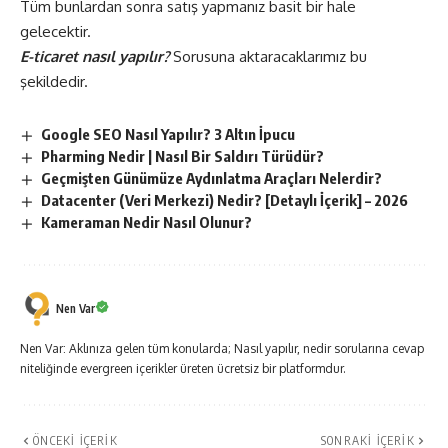
Tüm bunlardan sonra satış yapmanız basit bir hale
gelecektir.
E-ticaret nasıl yapılır?
Sorusuna aktaracaklarımız bu
şekildedir.
Google SEO Nasıl Yapılır? 3 Altın İpucu
Pharming Nedir | Nasıl Bir Saldırı Türüdür?
Geçmişten Günümüze Aydınlatma Araçları Nelerdir?
Datacenter (Veri Merkezi) Nedir? [Detaylı İçerik] – 2026
Kameraman Nedir Nasıl Olunur?
Nen Var
Nen Var: Aklınıza gelen tüm konularda; Nasıl yapılır, nedir sorularına cevap
niteliğinde evergreen içerikler üreten ücretsiz bir platformdur.
ÖNCEKI İÇERIK
SONRAKI İÇERIK