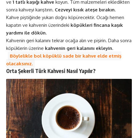
ve
1 tatlı kaşığı kahve
koyun. Tüm malzemeleri ekledikten
sonra kahveyi karıştırın.
Cezveyi kısık ateşe bırakın.
Kahve piştiğinde yukarı doğru köpürecektir. Ocağı hemen
kapatın ve kahvenin üzerindeki
köpükleri fincana kaşık
yardımı ile dökün.
Kahvenin geri kalanını tekrar ocağa alın ve pişirin. Daha sonra
köpüklerin üzerine
kahvenin geri kalanını ekleyin.
Böylelikle bol köpüklü sade bir kahve elde etmiş
olacaksınız.
Orta Şekerli Türk Kahvesi Nasıl Yapılır?