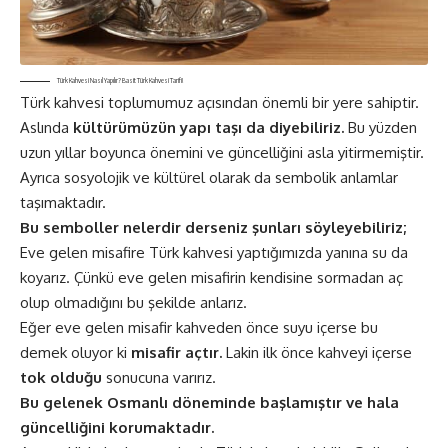
Türk Kahvesi Nasıl Yapılır? Basit Türk Kahvesi Tarifi!
Türk kahvesi
toplumumuz açısından önemli bir yere sahiptir.
Aslında
kültürümüzün yapı taşı da diyebiliriz.
Bu yüzden
uzun yıllar boyunca önemini ve güncelliğini asla yitirmemiştir.
Ayrıca sosyolojik ve kültürel olarak da sembolik anlamlar
taşımaktadır.
Bu semboller nelerdir derseniz şunları söyleyebiliriz;
Eve gelen misafire Türk kahvesi yaptığımızda yanına su da
koyarız. Çünkü eve gelen misafirin kendisine sormadan aç
olup olmadığını bu şekilde anlarız.
Eğer eve gelen misafir kahveden önce suyu içerse bu
demek oluyor ki
misafir açtır.
Lakin ilk önce kahveyi içerse
tok olduğu
sonucuna varırız.
Bu gelenek Osmanlı döneminde başlamıştır ve hala
güncelliğini korumaktadır.