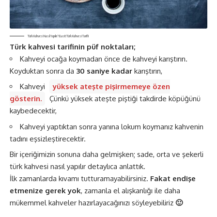
Türk Kahvesi Nasıl Yapılır? Basit Türk Kahvesi Tarifi!
Türk kahvesi tarifinin püf noktaları;
Kahveyi ocağa koymadan önce de kahveyi karıştırın.
Koyduktan sonra da
30 saniye kadar
karıştırın,
Kahveyi
yüksek ateşte pişirmemeye özen
gösterin.
Çünkü yüksek ateşte piştiği takdirde köpüğünü
kaybedecektir,
Kahveyi yaptıktan sonra yanına lokum koymanız kahvenin
tadını eşsizleştirecektir.
Bir içeriğimizin sonuna daha gelmişken; sade, orta ve şekerli
türk kahvesi nasıl yapılır detaylıca anlattık.
İlk zamanlarda kıvamı tutturamayabilirsiniz.
Fakat endişe
etmenize gerek yok
, zamanla el alışkanlığı ile daha
mükemmel kahveler hazırlayacağınızı söyleyebiliriz
🙂