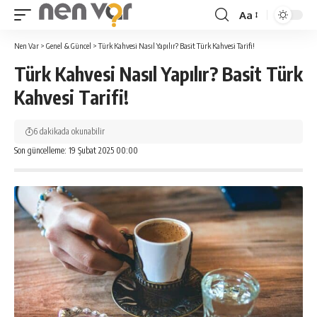
Aa
Yazı
Tipi
Nen Var
>
Genel & Güncel
>
Türk Kahvesi Nasıl Yapılır? Basit Türk Kahvesi Tarifi!
Yeniden
Türk Kahvesi Nasıl Yapılır? Basit Türk
Boyutlandırıcı
Kahvesi Tarifi!
6 dakikada okunabilir
Son güncelleme: 19 Şubat 2025 00:00