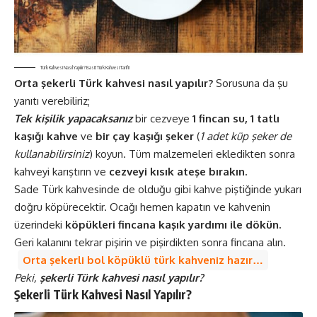
Türk Kahvesi Nasıl Yapılır? Basit Türk Kahvesi Tarifi!
Orta şekerli Türk kahvesi nasıl yapılır?
Sorusuna da şu
yanıtı verebiliriz;
Tek kişilik yapacaksanız
bir cezveye
1 fincan su, 1 tatlı
kaşığı kahve
ve
bir çay kaşığı şeker
(
1 adet küp şeker de
kullanabilirsiniz
) koyun. Tüm malzemeleri ekledikten sonra
kahveyi karıştırın ve
cezveyi kısık ateşe bırakın.
Sade Türk kahvesinde de olduğu gibi kahve piştiğinde yukarı
doğru köpürecektir. Ocağı hemen kapatın ve kahvenin
üzerindeki
köpükleri fincana kaşık yardımı ile dökün.
Geri kalanını tekrar pişirin ve pişirdikten sonra fincana alın.
Orta şekerli bol köpüklü türk kahveniz hazır…
Peki,
şekerli Türk kahvesi nasıl yapılır?
Şekerli Türk Kahvesi Nasıl Yapılır?