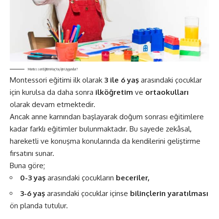
Montessori Eğitimi Kaç Yaş İçin Uygundur?
Montessori eğitimi ilk olarak
3 ile 6 yaş
arasındaki çocuklar
için kurulsa da daha sonra
ilköğretim
ve
ortaokulları
olarak devam etmektedir.
Ancak anne karnından başlayarak
doğum sonrası
eğitimlere
kadar farklı eğitimler bulunmaktadır. Bu sayede zekâsal,
hareketli ve konuşma konularında da kendilerini geliştirme
fırsatını sunar.
Buna göre;
0-3 yaş
arasındaki çocukların
beceriler,
3-6 yaş
arasındaki çocuklar içinse
bilinçlerin yaratılması
ön planda tutulur.