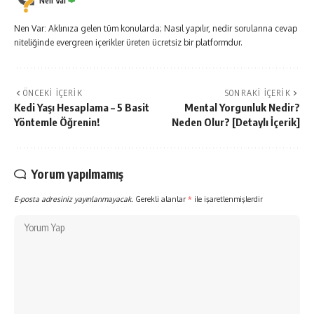
Nen Var
Nen Var: Aklınıza gelen tüm konularda; Nasıl yapılır, nedir sorularına cevap
niteliğinde evergreen içerikler üreten ücretsiz bir platformdur.
ÖNCEKI İÇERIK
SONRAKI İÇERIK
Kedi Yaşı Hesaplama – 5 Basit
Mental Yorgunluk Nedir?
Yöntemle Öğrenin!
Neden Olur? [Detaylı İçerik]
Yorum yapılmamış
E-posta adresiniz yayınlanmayacak.
Gerekli alanlar
*
ile işaretlenmişlerdir