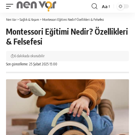
Aa
Yazı
Tipi
Nen Var
>
Sağlık & Yaşam
>
Montessori Eğitimi Nedir? Özellikleri & Felsefesi
Yeniden
Montessori Eğitimi Nedir? Özellikleri
Boyutlandırıcı
& Felsefesi
6 dakikada okunabilir
Son güncelleme: 25 Şubat 2025 15:00