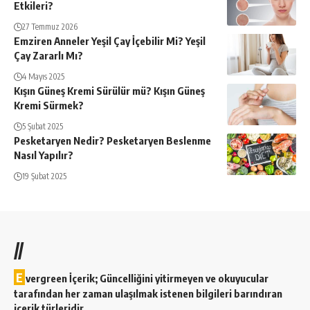
Etkileri?
27 Temmuz 2026
Emziren Anneler Yeşil Çay İçebilir Mi? Yeşil
Çay Zararlı Mı?
4 Mayıs 2025
Kışın Güneş Kremi Sürülür mü? Kışın Güneş
Kremi Sürmek?
5 Şubat 2025
Pesketaryen Nedir? Pesketaryen Beslenme
Nasıl Yapılır?
19 Şubat 2025
//
E
vergreen İçerik; Güncelliğini yitirmeyen ve okuyucular
tarafından her zaman ulaşılmak istenen bilgileri barındıran
içerik türleridir.