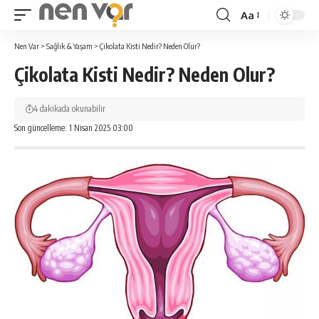
Aa
Yazı
Tipi
Nen Var
>
Sağlık & Yaşam
>
Çikolata Kisti Nedir? Neden Olur?
Yeniden
Çikolata Kisti Nedir? Neden Olur?
Boyutlandırıcı
4 dakikada okunabilir
Son güncelleme: 1 Nisan 2025 03:00