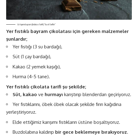
Ev Yapımı Bayram Çikolatası Tarifi! | “Basit Tarifler”
Yer fıstıklı bayram çikolatası için gereken malzemeler
şunlardır;
Yer fıstığı (3 su bardağı),
Süt (1 çay bardağı),
Kakao (2 yemek kaşığı),
Hurma (4-5 tane).
Yer fıstıklı çikolata tarifi şu şekilde;
Süt, kakao
ve
hurmayı
karıştırıp blenderdan geçiriyoruz.
Yer fıstıklarını, öbek öbek olacak şekilde fırın kağıdına
yerleştiriyoruz.
Elde ettiğimiz karışımı fıstıkların üstüne boşaltıyoruz.
Buzdolabına kaldırıp
bir gece beklemeye bırakıyoruz.