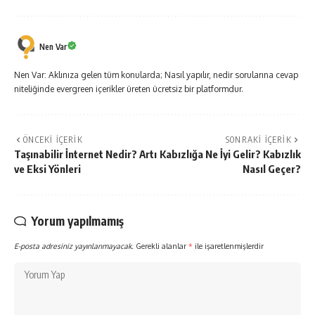
Nen Var
Nen Var: Aklınıza gelen tüm konularda; Nasıl yapılır, nedir sorularına cevap
niteliğinde evergreen içerikler üreten ücretsiz bir platformdur.
ÖNCEKI İÇERIK
SONRAKI İÇERIK
Taşınabilir İnternet Nedir? Artı
Kabızlığa Ne İyi Gelir? Kabızlık
ve Eksi Yönleri
Nasıl Geçer?
Yorum yapılmamış
E-posta adresiniz yayınlanmayacak.
Gerekli alanlar
*
ile işaretlenmişlerdir