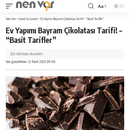
Aa
Yazı
Tipi
Nen Var
>
Genel & Güncel
>
Ev Yapımı Bayram Çikolatası Tarifi! – “Basit Tarifler”
Yeniden
Ev Yapımı Bayram Çikolatası Tarifi! –
Boyutlandırıcı
“Basit Tarifler”
4 dakikada okunabilir
Son güncelleme: 22 Mart 2025 09:00