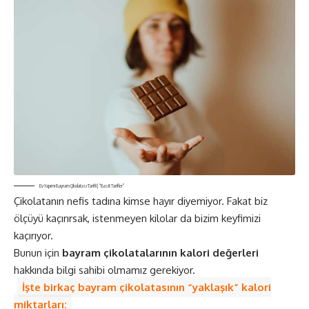
Ev Yapımı Bayram Çikolatası Tarifi! | “Basit Tarifler”
Çikolatanın nefis tadına kimse hayır diyemiyor. Fakat biz
ölçüyü kaçırırsak, istenmeyen kilolar da bizim keyfimizi
kaçırıyor.
Bunun için
bayram çikolatalarının kalori değerleri
hakkında bilgi sahibi olmamız gerekiyor.
İşte birkaç bayram çikolatasının “yaklaşık” kalori
miktarları: