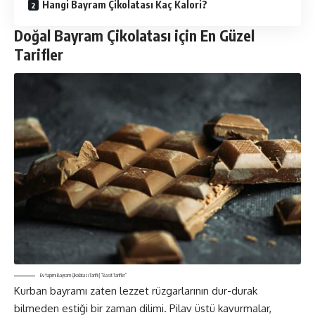
Hangi Bayram Çikolatası Kaç Kalori?
Doğal Bayram Çikolatası için En Güzel
Tarifler
Ev Yapımı Bayram Çikolatası Tarifi! | “Basit Tarifler”
Kurban bayramı zaten lezzet rüzgarlarının dur-durak
bilmeden estiği bir zaman dilimi. Pilav üstü kavurmalar,