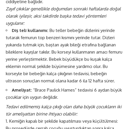
ciddiyetine bağlıdır.
Zayıf çıkıklar genellikle doğumdan sonraki haftalarda doğal
olarak iyileşir, aksi takdirde başka tedavi yöntemleri
uygulanır:
Diş teli kullanımı:
Bu teller bebeğin dizlerini yerinde
tutarak femurun top benzeri kısmını yerinde tutar. Dizleri
yukarıda tutmak için, baştan ayak bileği etrafına bağlanan
bileklere kayışlar takılır. Bu korseyi kullanmanın amacı femuru
yerine yerleştirmektir. Bebek büyüdükçe bu kuşak kalça
eklemin normal şekilde büyümesine yardımcı olur. Bu
korseyle bir bebeğin kalça çıkığının tedavisi, bebeğin
ultrason sonuçları normal olana kadar 6 ila 12 hafta sürer.
Ameliyat:
“Brace Paulick Harnes” tedavisi 6 aydan büyük
çocuklar için uygun değildir.
Tedavi edilmemiş kalça çıkığı olan daha büyük çocukların iki
tür ameliyattan birine ihtiyacı olabilir:
Kemiğin kapalı bir şekilde kapatılması veya küçültülmesi:
Bu prosedürde cerrah çocuğu uyuşturduktan sonra kalça