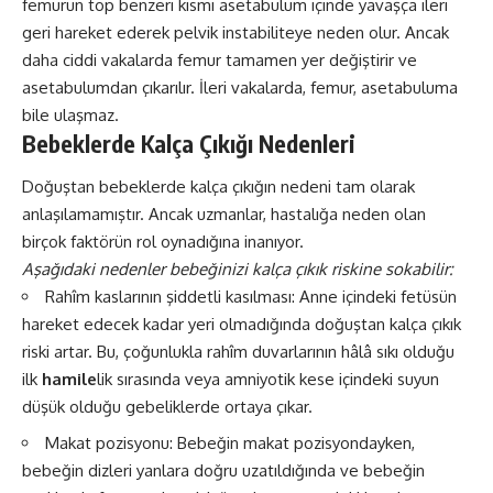
femurun top benzeri kısmı asetabulum içinde yavaşça ileri
geri hareket ederek pelvik instabiliteye neden olur. Ancak
daha ciddi vakalarda femur tamamen yer değiştirir ve
asetabulumdan çıkarılır. İleri vakalarda, femur, asetabuluma
bile ulaşmaz.
Bebeklerde Kalça Çıkığı Nedenleri
Doğuştan bebeklerde kalça çıkığın nedeni tam olarak
anlaşılamamıştır. Ancak uzmanlar, hastalığa neden olan
birçok faktörün rol oynadığına inanıyor.
Aşağıdaki nedenler bebeğinizi kalça çıkık riskine sokabilir:
Rahîm kaslarının şiddetli kasılması: Anne içindeki fetüsün
hareket edecek kadar yeri olmadığında doğuştan kalça çıkık
riski artar. Bu, çoğunlukla rahîm duvarlarının hâlâ sıkı olduğu
ilk
hamile
lik sırasında veya amniyotik kese içindeki suyun
düşük olduğu gebeliklerde ortaya çıkar.
Makat pozisyonu: Bebeğin makat pozisyondayken,
bebeğin dizleri yanlara doğru uzatıldığında ve bebeğin